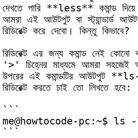
দেখতে পারি **less** কমান্ড দিয়ে 
আমরা এই আউটপুট বা স্ট্যান্ডার্ড আউট
রিডিরেক্ট করে দেবো। কিন্তু কিভাবে?

রিডিরেক্ট এর জন্য কমান্ড নেই কোনো
'>' চিহ্নের মাধ্যমে আমরা সহজেই আউ
উপরের এই কমান্ডটির আউটপুট **l
রিডিরেক্ট করতে চাই তো লিখতে হবে:

```

me@howtocode-pc:~$ ls -
```
