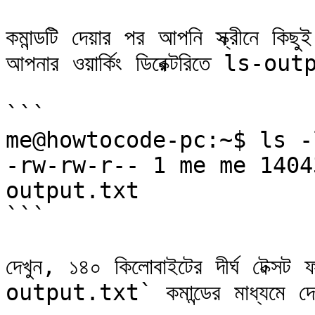
কমান্ডটি দেয়ার পর আপনি স্ক্রীনে কিছ
আপনার ওয়ার্কিং ডিরেক্টরিতে ls-o
```

me@howtocode-pc:~$ ls -
-rw-rw-r-- 1 me me 1404
output.txt

```

দেখুন, ১৪০ কিলোবাইটের দীর্ঘ টেক
output.txt` কমান্ডের মাধ্যমে দে